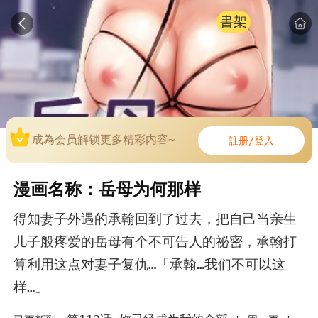
書架
成為会员解锁更多精彩内容~
註册/登入
漫画名称：岳母为何那样
得知妻子外遇的承翰回到了过去，把自己当亲生
儿子般疼爱的岳母有个不可告人的祕密，承翰打
算利用这点对妻子复仇…「承翰…我们不可以这
样…」