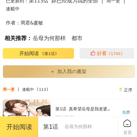
第113话 妳已经成为我的全部
已更新到：
|
周一更 |
連載中
作者：周君&盧敏
相关推荐：
岳母为何那样
都市
岳母为何那样翻译
开始阅读
好看
(第1话)
(1745)
岳母为何那样是哪部韩剧里的台词
+ 加入我の書架
岳母为何那样周君卢敏
岳母为何那样电视剧解说
周一更
| 連載中 (113)
正序
岳母为何那样男主
韩漫岳母为何那样翻译
第1话 真希望岳母是我老婆…
免费
韩漫岳母为何那样
岳母为何那样漫画
2024/08/04
开始阅读
第1话
岳母为何那样
岳母为何那样漫画免费
首頁