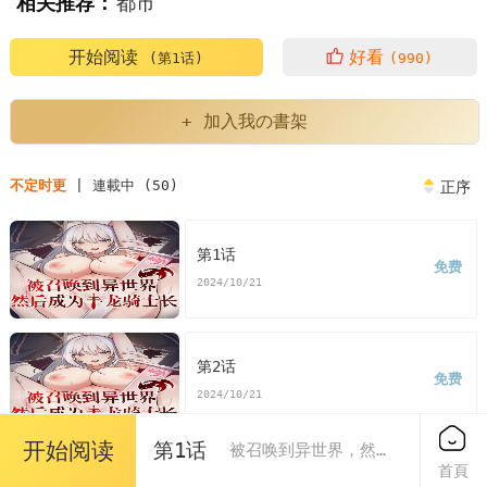
相关推荐：
都市
开始阅读
好看
(第1话)
(990)
+ 加入我の書架
不定时更
| 連載中 (50)
正序
第1话
免费
2024/10/21
第2话
免费
2024/10/21
开始阅读
第1话
被召唤到异世界，然后成为半龙骑士长
首頁
第3话