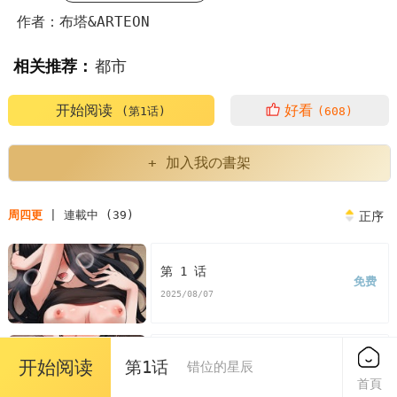
作者：布塔&ARTEON
相关推荐：
都市
开始阅读
好看
(第1话)
(608)
+ 加入我の書架
周四更
| 連載中 (39)
正序
第 1 话
免费
2025/08/07
第 2 话
开始阅读
第1话
错位的星辰
免费
首頁
2025/08/07