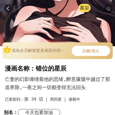
書架
成為会员解锁更多精彩内容~
註册/登入
漫画名称：错位的星辰
亡妻的幻影缠绕着他的思绪,醉意朦胧中越过了那
道界限,一夜之间一切都变得无法回头
第 39 话
已更新到：
|
周四更 |
連載中
别名：
今天也要加油