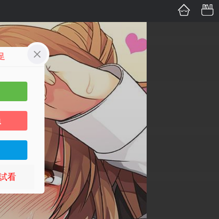
足
員
試看