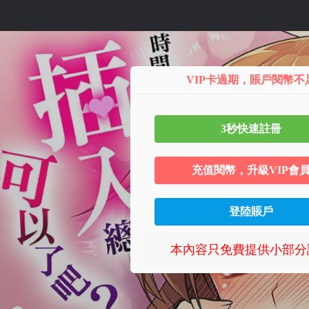
第14话
VIP卡過期，賬戶閱幣不
3秒快速註冊
充值閱幣，升級VIP會
登陸賬戶
本內容只免費提供小部分