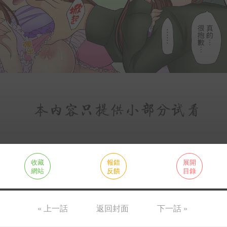
收藏
報錯
展開
網站
反饋
目錄
« 上一話
返回封面
下一話 »