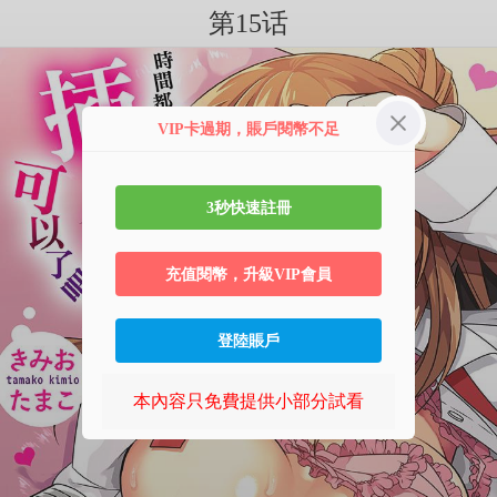
第15话
VIP卡過期，賬戶閱幣不足
3秒快速註冊
充值閱幣，升級VIP會員
登陸賬戶
本內容只免費提供小部分試看