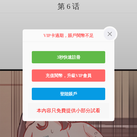
第 6 话
VIP卡過期，賬戶閱幣不足
3秒快速註冊
充值閱幣，升級VIP會員
登陸賬戶
本內容只免費提供小部分試看