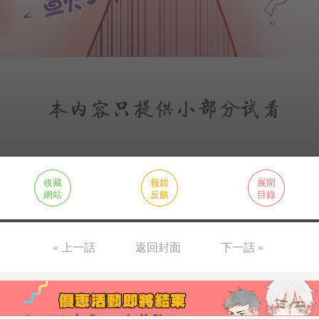
收藏
報錯
展開
網站
反饋
目錄
« 上一話
返回封面
下一話 »