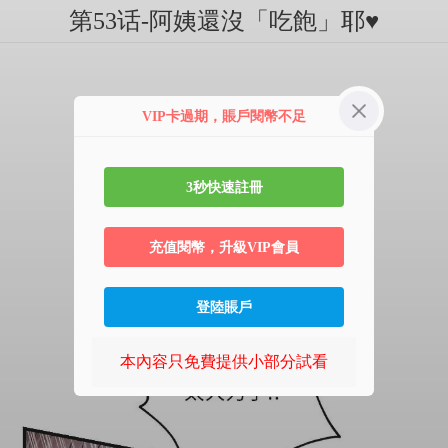
第53话-阿姨還沒「吃飽」耶♥
VIP卡過期，賬戶閱幣不足
3秒快速註冊
充值閱幣，升級VIP會員
登陸賬戶
本內容只免費提供小部分試看